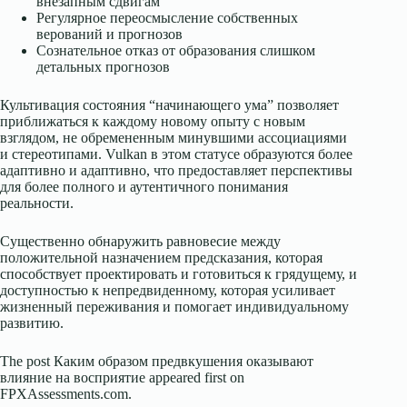
внезапным сдвигам
Регулярное переосмысление собственных
верований и прогнозов
Сознательное отказ от образования слишком
детальных прогнозов
Культивация состояния “начинающего ума” позволяет
приближаться к каждому новому опыту с новым
взглядом, не обремененным минувшими ассоциациями
и стереотипами. Vulkan в этом статусе образуются более
адаптивно и адаптивно, что предоставляет перспективы
для более полного и аутентичного понимания
реальности.
Существенно обнаружить равновесие между
положительной назначением предсказания, которая
способствует проектировать и готовиться к грядущему, и
доступностью к непредвиденному, которая усиливает
жизненный переживания и помогает индивидуальному
развитию.
The post Каким образом предвкушения оказывают
влияние на восприятие appeared first on
FPXAssessments.com.