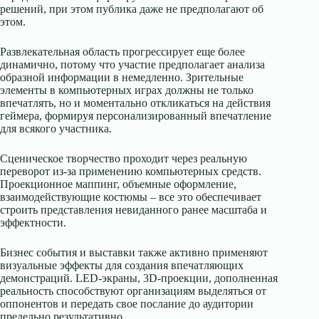
решений, при этом публика даже не предполагают об
этом.
Развлекательная область прогрессирует еще более
динамично, потому что участие предполагает анализа
образной информации в немедленно. Зрительные
элементы в компьютерных играх должны не только
впечатлять, но и моментально откликаться на действия
геймера, формируя персонализированный впечатление
для всякого участника.
Сценическое творчество проходит через реальную
переворот из-за применению компьютерных средств.
Проекционное маппинг, объемные оформление,
взаимодействующие костюмы – все это обеспечивает
строить представления невиданного ранее масштаба и
эффектности.
Бизнес события и выставки также активно применяют
визуальные эффекты для создания впечатляющих
демонстраций. LED-экраны, 3D-проекции, дополненная
реальность способствуют организациям выделяться от
оппонентов и передать свое послание до аудитории
предельно результативно.