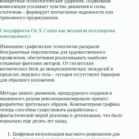
конкретные психологические ударения. Подвижная
композиция усиливает чувство движения и силы,
статичная – формирует впечатление надежности или
тревожного предвкушения.
Спецэффекты On X Casino как механизм воплощения
невозможного
Нынешние графические технологии раскрыли
безграничные перспективы для художественного
проявления, обеспечивая реализовывать наиболее
отважные фантазии авторов. От гигантских
космических битв до микроскопических экскурсий в
пределах людского тела – сегодня отсутствуют барьеров
для образного изложения.
Методы записи движения, процедурного создания и
машинного разума революционизировали процесс
разработки зрительных образов. Компьютерная графика
теперь способны существовать разработаны с
фантастической мерой реализма и детализации, что было
нереально еще десять лет назад.
Цифровая визуализация высокого разрешения для