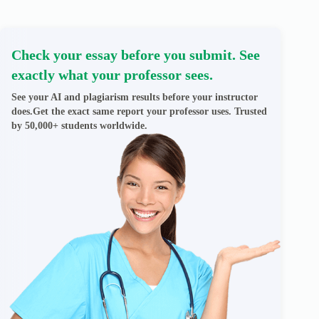
Check your essay before you submit. See
exactly what your professor sees.
See your AI and plagiarism results before your instructor
does.Get the exact same report your professor uses. Trusted
by 50,000+ students worldwide.