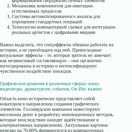
формирования сверхреалистичных элементов
Механизмы компонентов для имитации
естественных процессов
Системы автоматизированного анализа для
упрощения стандартных операций
Технологии компьютерной съемки для интеграции
реальных артистов с цифровыми мирами
Важно выделить, что спецэффекты обязаны работать на
истории, а не преобладать над ней. Превосходные
визуальные эффекты – те, которые зритель не замечает
как независимый составляющую – они органично
интегрированы в историю и интенсифицируют
чувственное воздействие эпизодов.
Графические решения в различных сферах: кино,
видеоигры, драматургия, события, Он Икс казино
Область кино исторически представляет собой
новатором в направлении создания графических
элементов. Голливудские компании инвестируют
миллионы денег в разработку инновационных методов,
которые впоследствии находят задействование в
альтернативных направлениях. Актуальные картины
нередко на 70-80% формируются из компьютерных