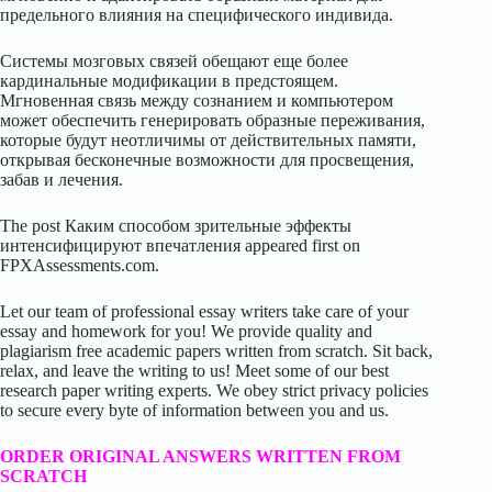
предельного влияния на специфического индивида.
Системы мозговых связей обещают еще более
кардинальные модификации в предстоящем.
Мгновенная связь между сознанием и компьютером
может обеспечить генерировать образные переживания,
которые будут неотличимы от действительных памяти,
открывая бесконечные возможности для просвещения,
забав и лечения.
The post Каким способом зрительные эффекты
интенсифицируют впечатления appeared first on
FPXAssessments.com.
Let our team of professional essay writers take care of your
essay and homework for you! We provide quality and
plagiarism free academic papers written from scratch. Sit back,
relax, and leave the writing to us! Meet some of our best
research paper writing experts. We obey strict privacy policies
to secure every byte of information between you and us.
ORDER ORIGINAL ANSWERS WRITTEN FROM
SCRATCH