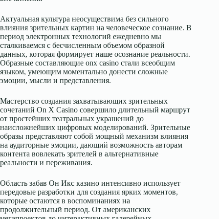
Актуальная культура неосуществима без сильного
влияния зрительных картин на человеческое сознание. В
период электронных технологий ежедневно мы
сталкиваемся с бесчисленным объемом образной
данных, которая формирует наше осознание реальности.
Образные составляющие onx casino стали всеобщим
языком, умеющим моментально донести сложные
эмоции, мысли и представления.
Мастерство создания захватывающих зрительных
сочетаний On X Casino совершило длительный маршрут
от простейших театральных украшений до
наисложнейших цифровых моделирований. Зрительные
образы представляют собой мощный механизм влияния
на аудиторные эмоции, дающий возможность авторам
контента вовлекать зрителей в альтернативные
реальности и переживания.
Область забав Он Икс казино интенсивно использует
передовые разработки для создания ярких моментов,
которые остаются в воспоминаниях на
продолжительный период. От американских
мегапроектов до интерактивных галерейных