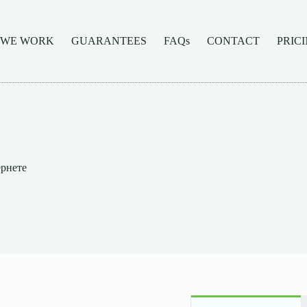
 WE WORK
GUARANTEES
FAQs
CONTACT
PRIC
ернете