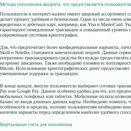
Методы пополнения аккаунта: что предоставляется пользовател
Пользователи в интернет-казино имеют широкий ассортимент сп
делает процесс удобным и безопасным. Один из числа очень и
кредитных и дебетных карт, например, как Visa и MasterCard. У
гарантируют немедленные транзакции и повышенный уровень с
современным системам криптографии.
Для, что предпочитает более конфиденциальные варианты, элек
Skrill и Neteller, становятся замечательной опцией. Данные сер
оперативно транзакцировать средства без нужды предоставлять
игорному заведению. Также необходимо упомянуть популярност
Bitcoin. Использование криптографических денег предоставляет
уменьшенные издержки за транзакции.
В конце концов, многие пользователи выбирают сотовые транза
Pay или Google Pay. Данное особенно удобно для тех, кто предп
мобильных телефонах или таблетах. Мобильные оплаты позволя
баланс не вводя длинных данных карты. Необходимо помнить, ч
особенности и пределы, поэтому пользователям необходимо вн
наличии варианты перед определением наиболее удобного спосо
Виртуальные счета для пополнения