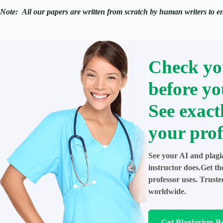
Note:
All our papers are written from scratch
by human writers to ens
Check yo
before yo
See exact
your prof
See your AI and plagi
instructor does.Get t
professor uses. Trust
worldwide.
Get Plagiarism R