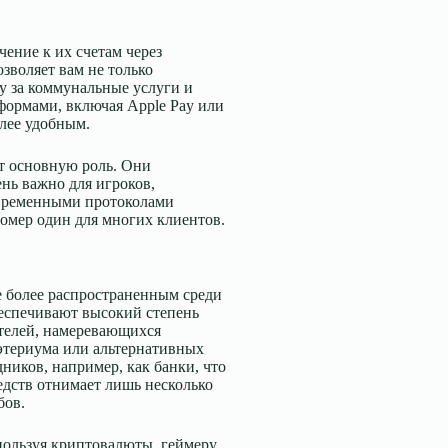
чение к их счетам через
зволяет вам не только
ту за коммунальные услуги и
формами, включая Apple Pay или
олее удобным.
т основную роль. Они
нь важно для игроков,
овременными протоколами
номер один для многих клиентов.
е более распространенным среди
беспечивают высокий степень
ателей, намеревающихся
этериума или альтернативных
иков, например, как банки, что
едств отнимает лишь несколько
бов.
спользуя криптовалюты, геймеру