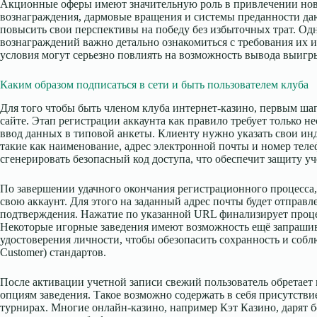
Акционные оферы имеют значительную роль в привлечении нов
вознаграждения, дармовые вращения и системы преданности да
повысить свои перспективы на победу без избыточных трат. Од
вознаграждений важно детально ознакомиться с требования их 
условия могут серьезно повлиять на возможность вывода выиг
Каким образом подписаться в сети и быть пользователем клуба
Для того чтобы быть членом клуба интернет-казино, первым шаг
сайте. Этап регистрации аккаунта как правило требует только н
ввод данных в типовой анкеты. Клиенту нужно указать свои и
такие как наименование, адрес электронной почты и номер теле
сгенерировать безопасный код доступа, что обеспечит защиту уч
По завершении удачного окончания регистрационного процесса
свою аккаунт. Для этого на заданный адрес почты будет отправл
подтверждения. Нажатие по указанной URL финализирует проц
Некоторые игорные заведения имеют возможность ещё запрашив
удостоверения личности, чтобы обезопасить сохранность и со
Customer) стандартов.
После активации учетной записи свежий пользователь обретает
опциям заведения. Такое возможно содержать в себя присутстви
турнирах. Многие онлайн-казино, например Кэт Казино, дарят 