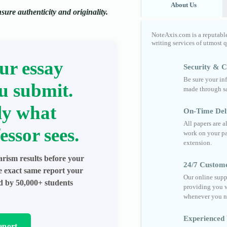
About Us
ure authenticity and originality.
NoteAxis.com is a reputabl
writing services of utmost 
ur essay
Security & Co
Be sure your in
u submit.
made through sa
ly what
On-Time Del
All papers are 
essor sees.
work on your pa
extension.
arism results before your
24/7 Custom
he exact same report your
Our online supp
ed by 50,000+ students
providing you w
whenever you n
Experienced 
eport