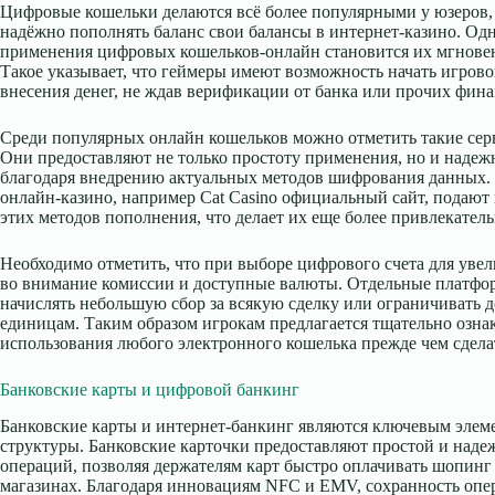
Цифровые кошельки делаются всё более популярными у юзеров, 
надёжно пополнять баланс свои балансы в интернет-казино. Од
применения цифровых кошельков-онлайн становится их мгновен
Такое указывает, что геймеры имеют возможность начать игров
внесения денег, не ждав верификации от банка или прочих фина
Среди популярных онлайн кошельков можно отметить такие сервисы
Они предоставляют не только простоту применения, но и надеж
благодаря внедрению актуальных методов шифрования данных. 
онлайн-казино, например Cat Casino официальный сайт, подают
этих методов пополнения, что делает их еще более привлекател
Необходимо отметить, что при выборе цифрового счета для увел
во внимание комиссии и доступные валюты. Отдельные платф
начислять небольшую сбор за всякую сделку или ограничивать
единицам. Таким образом игрокам предлагается тщательно озна
использования любого электронного кошелька прежде чем сдела
Банковские карты и цифровой банкинг
Банковские карты и интернет-банкинг являются ключевым элем
структуры. Банковские карточки предоставляют простой и над
операций, позволяя держателям карт быстро оплачивать шопинг к
магазинах. Благодаря инновациям NFC и EMV, сохранность опер