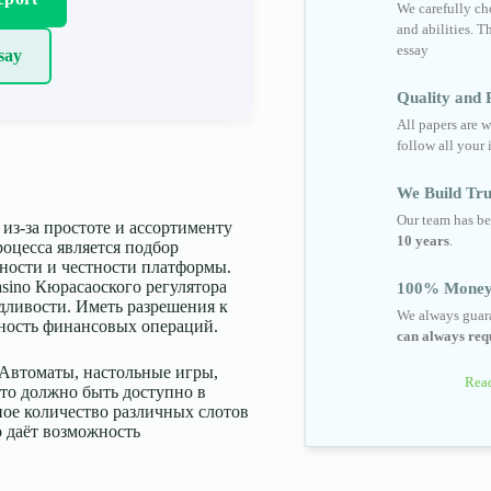
We carefully cho
and abilities. T
essay
say
Quality and R
All papers are w
follow all your 
We Build Tru
Our team has be
з-за простоте и ассортименту
10 years
.
оцесса является подбор
ности и честности платформы.
sino Кюрасаоского регулятора
100% Money
дливости. Иметь разрешения к
We always guara
чность финансовых операций.
can always requ
 Автоматы, настольные игры,
Read
это должно быть доступно в
ое количество различных слотов
о даёт возможность