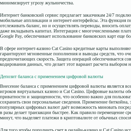
минимизирует угрозу жульничества.
Интернет банковский сервис предлагает заказчикам 24/7 подклю
мобильные аппликации и интернет-интерфейсы. Эта функция по
отслеживать баланс, но и осуществлять переводы, вносить опла
даже вкладывать капитал. Интеграция с многочисленными плат
Google Pay, обеспечивает использование банковских карт еще б
В сфере интернет-казино Cat Casino кредитные карты выполняю
гарантируют мгновенные пополнения и выводы средств, что оче
предпочитающих скорость. Защита операций обеспечивается с
кодирования данных, что делает этот вариант расчета выбором 
Депозит баланса с применением цифровой валюты
Внесение баланса с применением цифровой валюты является вс
игроков виртуальных казино и Cat Casino. Цифровые валюты о
приватности и защищенности, что особенно важно для пользов
сохранить свои персональные сведения. Применение биткойна, 
популярных цифровых валют даёт возможность миновать посредн
в разы делает транзакции быстрее. Как правило перемещение ср
минут, что выделяет платежи в криптовалюте от обычных спосо
Для того чтобы пополнить счет в онлайн-казино и Cat Casino и