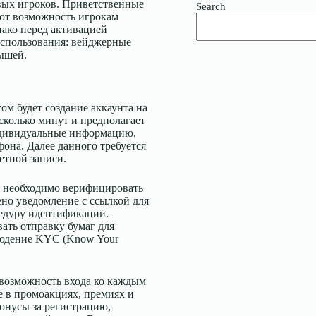
ых игроков. Приветственные
Search
ют возможность игрокам
нако перед активацией
использования: вейджерные
рышей.
ом будет создание аккаунта на
есколько минут и предполагает
ндивидуальные информацию,
фона. Далее данного требуется
етной записи.
, необходимо верифицировать
ено уведомление с ссылкой для
едуру идентификации.
ать отправку бумаг для
блюдение KYC (Know Your
 возможность входа ко каждым
е в промоакциях, премиях и
бонусы за регистрацию,