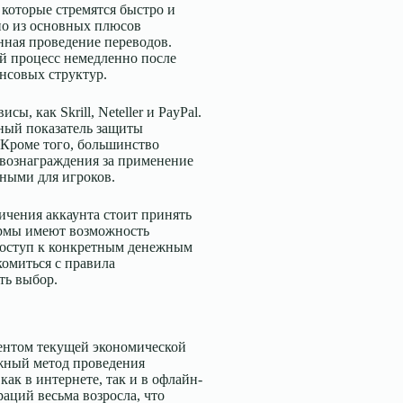
которые стремятся быстро и
но из основных плюсов
ная проведение переводов.
ой процесс немедленно после
нсовых структур.
, как Skrill, Neteller и PayPal.
ный показатель защиты
Кроме того, большинство
 вознаграждения за применение
ьными для игроков.
ичения аккаунта стоит принять
ормы имеют возможность
 доступ к конкретным денежным
комиться с правила
ть выбор.
ентом текущей экономической
ежный метод проведения
ак в интернете, так и в офлайн-
аций весьма возросла, что