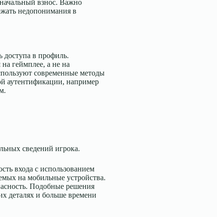
начальный взнос. Важно
ежать недопонимания в
ь доступа в профиль.
на геймплее, а не на
используют современные методы
ой аутентификации, например
м.
альных сведений игрока.
сть входа с использованием
емых на мобильные устройства.
опасность. Подобные решения
их деталях и больше времени