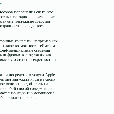
ям
особов пополнения счета, что
звестных методик — применение
казанные платежные средства
охранности посредством
тронные кошельки, например как
висы дают возможность геймерам
 конфиденциальные сведения
ь цифровых валют, таких как
 высокую степень секретности и
кции посредством услуги Apple
очитает запускать игры на своих
ют мгновенно добавлять на
то любой способ содержит свои
имательно изучить имеющиеся в
ба пополнения счета.