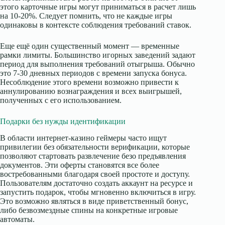
этого карточные игры могут приниматься в расчет лишь
на 10-20%. Следует помнить, что не каждые игры
одинаковы в контексте соблюдения требований ставок.
Еще ещё один существенный момент — временные
рамки лимиты. Большинство игорных заведений задают
период для выполнения требований отыгрыша. Обычно
это 7-30 дневных периодов с времени запуска бонуса.
Несоблюдение этого времени возможно привести к
аннулированию вознаграждения и всех выигрышей,
полученных с его использованием.
Подарки без нужды идентификации
В области интернет-казино геймеры часто ищут
привилегии без обязательности верификации, которые
позволяют стартовать развлечение безо предъявления
документов. Эти оферты становятся все более
востребованными благодаря своей простоте и доступу.
Пользователям достаточно создать аккаунт на ресурсе и
запустить подарок, чтобы мгновенно включиться в игру.
Это возможно являться в виде приветственный бонус,
либо безвозмездные спины на конкретные игровые
автоматы.