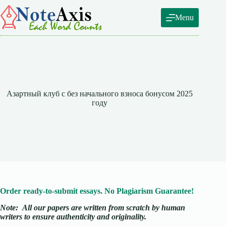
Skip
to
Menu
content
Азартный клуб с без начального взноса бонусом 2025
году
Order ready-to-submit essays. No Plagiarism Guarantee!
Note:
All our papers are written from scratch
by human
writers to ensure authenticity and originality.