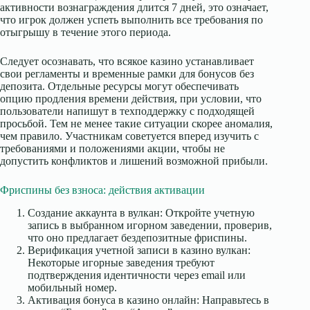
активности вознаграждения длится 7 дней, это означает,
что игрок должен успеть выполнить все требования по
отыгрышу в течение этого периода.
Следует осознавать, что всякое казино устанавливает
свои регламенты и временные рамки для бонусов без
депозита. Отдельные ресурсы могут обеспечивать
опцию продления времени действия, при условии, что
пользователи напишут в техподдержку с подходящей
просьбой. Тем не менее такие ситуации скорее аномалия,
чем правило. Участникам советуется вперед изучить с
требованиями и положениями акции, чтобы не
допустить конфликтов и лишений возможной прибыли.
Фриспины без взноса: действия активации
Создание аккаунта в вулкан: Откройте учетную
запись в выбранном игорном заведении, проверив,
что оно предлагает бездепозитные фриспины.
Верификация учетной записи в казино вулкан:
Некоторые игорные заведения требуют
подтверждения идентичности через email или
мобильный номер.
Активация бонуса в казино онлайн: Направьтесь в