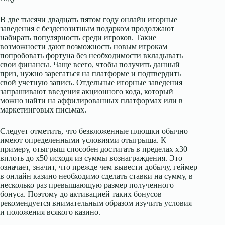
В две тысячи двадцать пятом году онлайн игорные
заведения с бездепозитным подарком продолжают
набирать популярность среди игроков. Такие
возможности дают возможность новым игрокам
попробовать фортуна без необходимости вкладывать
свои финансы. Чаще всего, чтобы получить данный
приз, нужно зарегаться на платформе и подтвердить
свой учетную запись. Отдельные игорные заведения
запрашивают введения акционного кода, который
можно найти на аффилированных платформах или в
маркетинговых письмах.
Следует отметить, что безвложенные плюшки обычно
имеют определенными условиями отыгрыша. К
примеру, отыгрыш способен достигать в пределах x30
вплоть до x50 исходя из суммы вознаграждения. Это
означает, значит, что прежде чем вывести добычу, геймер
в онлайн казино необходимо сделать ставки на сумму, в
несколько раз превышающую размер полученного
бонуса. Поэтому до активацией таких бонусов
рекомендуется внимательным образом изучить условия
и положения всякого казино.