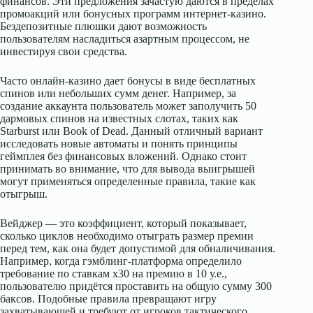
финансов. Эти предложения зачастую даются в пределах
промоакций или бонусных программ интернет-казино.
Бездепозитные плюшки дают возможность
пользователям насладиться азартным процессом, не
инвестируя свои средства.
Часто онлайн-казино дает бонусы в виде бесплатных
спинов или небольших сумм денег. Например, за
создание аккаунта пользователь может заполучить 50
дармовых спинов на известных слотах, таких как
Starburst или Book of Dead. Данный отличный вариант
исследовать новые автоматы и понять принципы
геймплея без финансовых вложений. Однако стоит
принимать во внимание, что для вывода выигрышей
могут применяться определенные правила, такие как
отыгрыш.
Вейджер — это коэффициент, который показывает,
сколько циклов необходимо отыграть размер премии
перед тем, как она будет допустимой для обналичивания.
Например, когда гэмблинг-платформа определило
требование по ставкам x30 на премию в 10 у.е.,
пользователю придётся проставить на общую сумму 300
баксов. Подобные правила превращают игру
захватывающей и требуют от игроков тактического