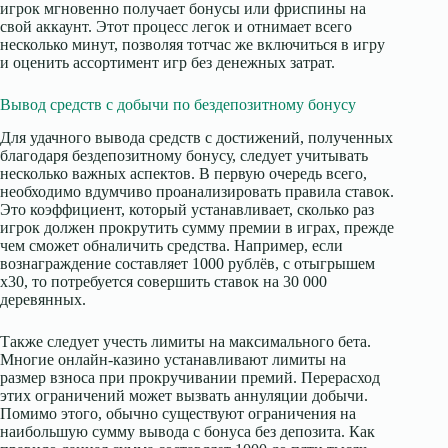
игрок мгновенно получает бонусы или фриспины на
свой аккаунт. Этот процесс легок и отнимает всего
несколько минут, позволяя тотчас же включиться в игру
и оценить ассортимент игр без денежных затрат.
Вывод средств с добычи по бездепозитному бонусу
Для удачного вывода средств с достижений, полученных
благодаря бездепозитному бонусу, следует учитывать
несколько важных аспектов. В первую очередь всего,
необходимо вдумчиво проанализировать правила ставок.
Это коэффициент, который устанавливает, сколько раз
игрок должен прокрутить сумму премии в играх, прежде
чем сможет обналичить средства. Например, если
вознаграждение составляет 1000 рублёв, с отыгрышем
x30, то потребуется совершить ставок на 30 000
деревянных.
Также следует учесть лимиты на максимального бета.
Многие онлайн-казино устанавливают лимиты на
размер взноса при прокручивании премий. Перерасход
этих ограничений может вызвать аннуляции добычи.
Помимо этого, обычно существуют ограничения на
наибольшую сумму вывода с бонуса без депозита. Как