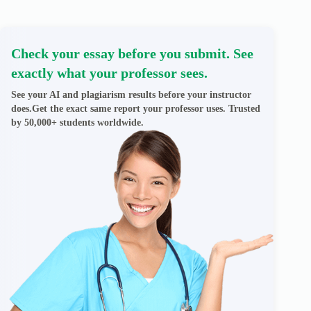
Check your essay before you submit. See
exactly what your professor sees.
See your AI and plagiarism results before your instructor
does.Get the exact same report your professor uses. Trusted
by 50,000+ students worldwide.