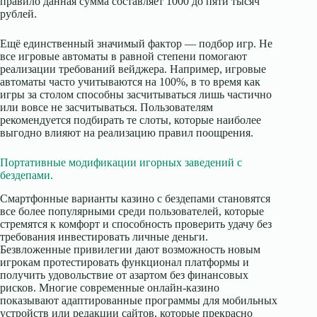
правило данная сумма составляет 1000 до пяти тысяч
рублей.
Ещё единственный значимый фактор — подбор игр. Не
все игровые автоматы в равной степени помогают
реализации требований вейджера. Например, игровые
автоматы часто учитываются на 100%, в то время как
игры за столом способны засчитываться лишь частично
или вовсе не засчитываться. Пользователям
рекомендуется подбирать те слоты, которые наиболее
выгодно влияют на реализацию правил поощрения.
Портативные модификации игорных заведений с
бездепами.
Смартфонные варианты казино с бездепами становятся
все более популярными среди пользователей, которые
стремятся к комфорт и способность проверить удачу без
требования инвестировать личные деньги.
Безвложенные привилегии дают возможность новым
игрокам протестировать функционал платформы и
получить удовольствие от азартом без финансовых
рисков. Многие современные онлайн-казино
показывают адаптированные программы для мобильных
устройств или редакции сайтов, которые прекрасно