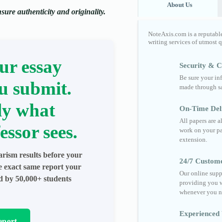
About Us
ure authenticity and originality.
NoteAxis.com is a reputabl
writing services of utmost 
ur essay
Security & Co
Be sure your in
u submit.
made through sa
ly what
On-Time Del
All papers are 
essor sees.
work on your pa
extension.
arism results before your
24/7 Custom
he exact same report your
Our online supp
ed by 50,000+ students
providing you w
whenever you n
Experienced 
eport