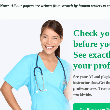
Note:
All our papers are written from scratch
by human writers to ens
Check yo
before yo
See exact
your prof
See your AI and plagi
instructor does.Get t
professor uses. Trust
worldwide.
Get Plagiarism R