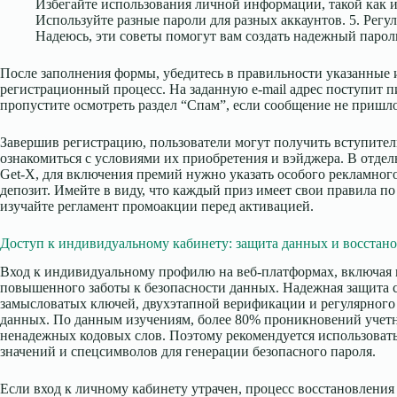
Избегайте использования личной информации, такой как и
Используйте разные пароли для разных аккаунтов. 5. Регу
Надеюсь, эти советы помогут вам создать надежный парол
После заполнения формы, убедитесь в правильности указанные
регистрационный процесс. На заданную e-mail адрес поступит 
пропустите осмотреть раздел “Спам”, если сообщение не пришло
Завершив регистрацию, пользователи могут получить вступите
ознакомиться с условиями их приобретения и вэйджера. В отдел
Get-X, для включения премий нужно указать особого рекламно
депозит. Имейте в виду, что каждый приз имеет свои правила п
изучайте регламент промоакции перед активацией.
Доступ к индивидуальному кабинету: защита данных и восстано
Вход к индивидуальному профилю на веб-платформах, включая и
повышенного заботы к безопасности данных. Надежная защита 
замысловатых ключей, двухэтапной верификации и регулярного
данных. По данным изучениям, более 80% проникновений учетн
ненадежных кодовых слов. Поэтому рекомендуется использоват
значений и спецсимволов для генерации безопасного пароля.
Если вход к личному кабинету утрачен, процесс восстановлени