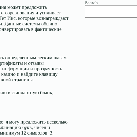
Search
ния может предложить
арт соревнования и усиливает
 Гет Икс, которые вознаграждают
и. Данные системы обычно
конвертировать в фактические
ть определенным легким шагам.
ертификаты и отзывы
х информации и прозрачность
о казино и найдите клавишу
лавной страницы.
цию в стандартную бланк,
ко, я могу предложить несколько
омбинацию букв, чисел и
 минимум 12 символов. 3.