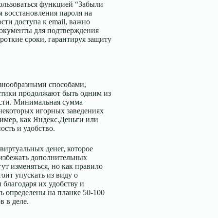
ользоваться функцией “Забыли
ля восстановления пароля на
сти доступа к email, важно
документы для подтверждения
роткие сроки, гарантируя защиту
азнообразными способами,
астики продолжают быть одним из
ости. Минимальная сумма
 некоторых игорных заведениях
имер, как Яндекс.Деньги или
ость и удобство.
виртуальных денег, которое
 избежать дополнительных
ут изменяться, но как правило
оит упускать из виду о
 благодаря их удобству и
ь определены на планке 50-100
в в деле.