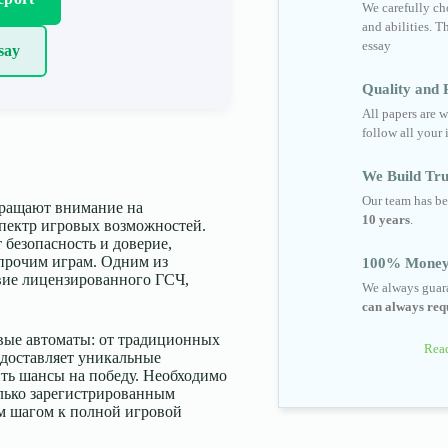
We carefully cho
and abilities. T
essay
say
Quality and R
All papers are w
follow all your 
We Build Tru
Our team has be
бращают внимание на
10 years
.
пектр игровых возможностей.
 безопасность и доверие,
 прочим играм. Одним из
100% Money
вие лицензированного ГСЧ,
We always guara
can always requ
вые автоматы: от традиционных
Read
едоставляет уникальные
ть шансы на победу. Необходимо
олько зарегистрированным
м шагом к полной игровой