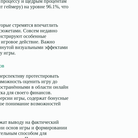
 процессу и щедрым процентам
ат геймеру) на уровне 96.1%, что
торые стремятся впечатлить
сюжетами. Совсем недавно
монстрируют особенные
 игровое действие. Важно
винутой визуальными эффектами
у игры.
ов
перспективу протестировать
зможность оценить игру до
остранёнными в области онлайн
ка для своего финансов.
версии игры, содержат бонусные
ное понимание возможностей
жат выводу на фактический
нии основ игры и формировании
тельным способом для