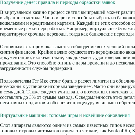
Получение денег: правила и периоды обработки заявок
В виртуальном казино процесс снятия выигрышей может различа
выбранного метода. Часто игроки способны выбрать из банков
кошельками и кредитными картами. Каждый из этих способов с
временные рамки переработки. Например, виртуальные бумажники,
гарантируют срочные переводы, тогда как банковские переводы 
Основным фактором оказывается соблюдение всех условий онла
снятия финансов. Крайне важно осуществить верификацию акка
документацию, включая такие, как документ, удостоверяющий ли
проживания. Это способно отнять с пары времени и до нескольки
загруженности службы поддержки.
Пользователям Гет Икс стоит брать в расчет лимиты на обналич
возможны к установке игорным заведением. Часто они варьирую
в семь дней. Также следует учитывать о возможных платежах за
составлять до 3% от суммы вывода. Осведомлённость этих детал
негативных подвохов и обеспечит процедуру выигрыша обрете
Виртуальные машины: топовые игры и новейшие обновления
Слот аппараты являются одним из самых известных типов весель
топовых игровых автоматов отличаются такие, как Book of Ra, St