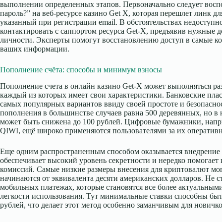
выполнении определенных этапов. Первоначально следует восп
пароль?” на веб-ресурсе казино Get X, которая перешлет линк д
указанный при регистрации email. В обстоятельствах недоступно
контактировать с саппортом ресурса Get-X, предъявив нужные 
личности. Эксперты помогут восстановлению доступ в самые ко
ваших информации.
Пополнение счёта: способы и минимум взносы
Пополнение счета в онлайн казино Get-X может выполняться р
каждый из которых имеет свои характеристики. Банковские пл
самых популярных вариантов ввиду своей простоте и безопасн
пополнения в большинстве случаев равна 500 деревянных, но в
может быть снижена до 100 рублей. Цифровые бумажники, напр
QIWI, ещё широко применяются пользователями за их оперативн
Еще одним распространенным способом оказывается внедрение 
обеспечивает высокий уровень секретности и нередко помогает
комиссий. Самые низкие размеры внесения для криптовалют мог
начинаются от эквивалента десяти американских долларов. Не ст
мобильных платежах, которые становятся все более актуальными
легкости использования. Тут минимальные ставки способны быт
рублей, что делает этот метод особенно заманчивым для новичко