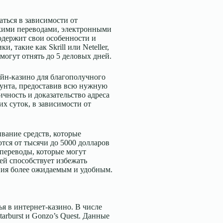
ться в зависимости от
скими переводами, электронными
одержит свои особенности и
 такие как Skrill или Neteller,
могут отнять до 5 деловых дней.
йн-казино для благополучного
унта, предоставив всю нужную
чность и доказательство адреса
х суток, в зависимости от
ивание средств, которые
тся от тысячи до 5000 долларов
 переводы, которые могут
ей способствует избежать
ния более ожидаемым и удобным.
я в интернет-казино. В числе
arburst и Gonzo’s Quest. Данные