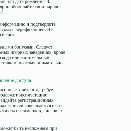
мя или дата рождения. 4.
лярно обновляйте свои пароли.
ь!
 информацию и подтвердите
письмо с верификацией. Не
 в срок.
льными бонусами. Следует
ьных игорных заведениях, вроде
го кода или минимальный
о ставкам, поэтому внимательно
вление доступа
горные заведения, требует
содержит эксплуатацию
 апдейта регистрационных
ых записей совершаются из-за
ь миксы из символов, числовых
я может быть несложным при