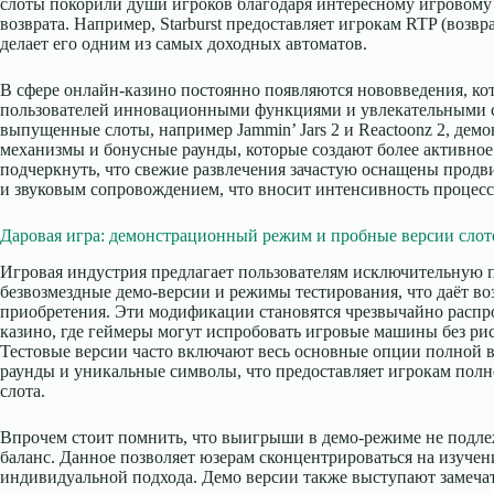
слоты покорили души игроков благодаря интересному игровому
возврата. Например, Starburst предоставляет игрокам RTP (возвр
делает его одним из самых доходных автоматов.
В сфере онлайн-казино постоянно появляются нововведения, ко
пользователей инновационными функциями и увлекательными 
выпущенные слоты, например Jammin’ Jars 2 и Reactoonz 2, де
механизмы и бонусные раунды, которые создают более активное
подчеркнуть, что свежие развлечения зачастую оснащены прод
и звуковым сопровождением, что вносит интенсивность процесс
Даровая игра: демонстрационный режим и пробные версии слот
Игровая индустрия предлагает пользователям исключительную 
безвозмездные демо-версии и режимы тестирования, что даёт во
приобретения. Эти модификации становятся чрезвычайно распр
казино, где геймеры могут испробовать игровые машины без рис
Тестовые версии часто включают весь основные опции полной 
раунды и уникальные символы, что предоставляет игрокам пол
слота.
Впрочем стоит помнить, что выигрыши в демо-режиме не подле
баланс. Данное позволяет юзерам сконцентрироваться на изуче
индивидуальной подхода. Демо версии также выступают замеча