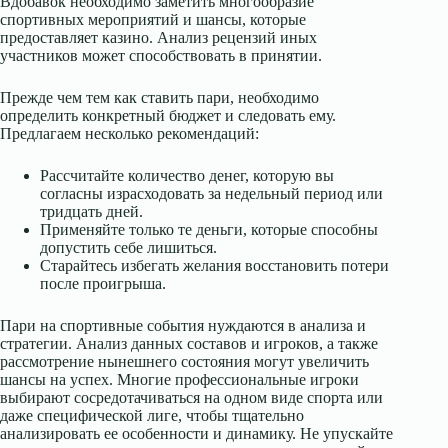
Вдобавок необходимо заметить многообразие
спортивных мероприятий и шансы, которые
предоставляет казино. Анализ рецензий иных
участников может способствовать в принятии.
Прежде чем тем как ставить пари, необходимо
определить конкретный бюджет и следовать ему.
Предлагаем несколько рекомендаций:
Рассчитайте количество денег, которую вы
согласны израсходовать за недельный период или
тридцать дней.
Применяйте только те деньги, которые способны
допустить себе лишиться.
Старайтесь избегать желания восстановить потери
после проигрыша.
Пари на спортивные события нуждаются в анализа и
стратегии. Анализ данных составов и игроков, а также
рассмотрение нынешнего состояния могут увеличить
шансы на успех. Многие профессиональные игроки
выбирают сосредотачиваться на одном виде спорта или
даже специфической лиге, чтобы тщательно
анализировать ее особенности и динамику. Не упускайте