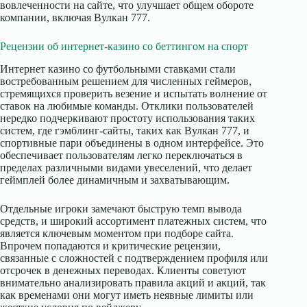
вовлеченности на сайте, что улучшает общем обороте
компании, включая Вулкан 777.
Рецензии об интернет-казино со беттингом на спорт
Интернет казино со футбольными ставками стали
востребованным решением для численных геймеров,
стремящихся проверить везение и испытать волнение от
ставок на любимые команды. Отклики пользователей
нередко подчеркивают простоту использования таких
систем, где гэмблинг-сайты, таких как Вулкан 777, и
спортивные пари объединены в одном интерфейсе. Это
обеспечивает пользователям легко переключаться в
пределах различными видами увеселений, что делает
геймплей более динамичным и захватывающим.
Отдельные игроки замечают быструю темп вывода
средств, и широкий ассортимент платежных систем, что
является ключевым моментом при подборе сайта.
Впрочем попадаются и критические рецензии,
связанные с сложностей с подтверждением профиля или
отсрочек в денежных переводах. Клиенты советуют
внимательно анализировать правила акций и акций, так
как временами они могут иметь неявные лимиты или