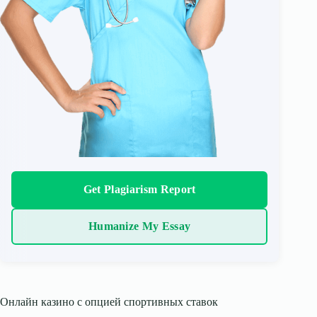
Get Plagiarism Report
Humanize My Essay
Онлайн казино с опцией спортивных ставок