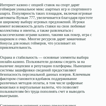
Интернет казино с опцией ставок на спорт дарят
геймерам уникальное микс азартных игр и спортивного
азарта. Популярность таких площадок, включая игровые
автоматы Вулкан 777, увеличивается благодаря простоте
и широкому выбору игровых предложений. Игроки
имеют возможность делать ставки на свои любимые
коллективы и ивенты, а также развлекаться с
классическими играми казино, такими как покер, игра с
шариком и очко. Многие ресурсов дарят заманчивые
бонусы для новых геймеров, что усиливает их
привлекательность.
Охрана и стабильность — основные элементы выбора
онлайн-казино. Пользователи должны следить за на
наличие лицензии и репутацию платформы. Нынешние
системы зашифровки сведений предоставляют
безопасность персональной данных юзеров. Ключевым
фактором становится вдобавок поддерживание
различных методов оплаты, в том числе цифровые
кошельки и виртуальные валюты, что позволяет
пользователям без труда пополнять счет и выводить
выигрыши.
Современные интернет-казино предоставляют