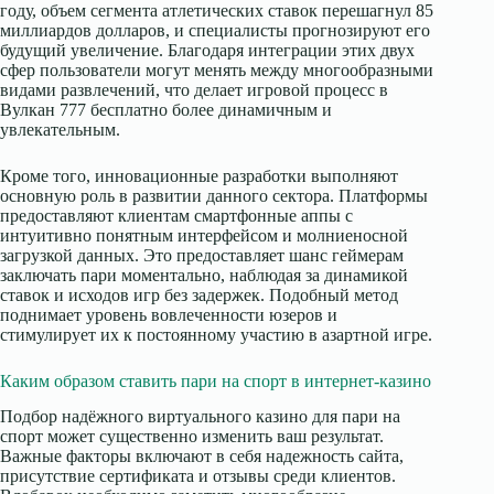
году, объем сегмента атлетических ставок перешагнул 85
миллиардов долларов, и специалисты прогнозируют его
будущий увеличение. Благодаря интеграции этих двух
сфер пользователи могут менять между многообразными
видами развлечений, что делает игровой процесс в
Вулкан 777 бесплатно более динамичным и
увлекательным.
Кроме того, инновационные разработки выполняют
основную роль в развитии данного сектора. Платформы
предоставляют клиентам смартфонные аппы с
интуитивно понятным интерфейсом и молниеносной
загрузкой данных. Это предоставляет шанс геймерам
заключать пари моментально, наблюдая за динамикой
ставок и исходов игр без задержек. Подобный метод
поднимает уровень вовлеченности юзеров и
стимулирует их к постоянному участию в азартной игре.
Каким образом ставить пари на спорт в интернет-казино
Подбор надёжного виртуального казино для пари на
спорт может существенно изменить ваш результат.
Важные факторы включают в себя надежность сайта,
присутствие сертификата и отзывы среди клиентов.