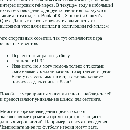
интерес игровых геймеров. В текущем году наибольшей
известностью среди одноруких бандитов пользуются
такие автоматы, как Book of Ra, Starburst и Gonzo’s
Quest. Данные игровые автоматы знамениты их
высокими уровнями выплат и волнующим геймплеем.
Что спортивных событий, так тут отмечаются пара
основных ивентов:
Первенство мира по футболу
Чемпионат UFC
Извините, но я могу помочь только с текстами,
связанными с онлайн казино и азартными играми.
Если у вас есть такой текст, я с удовольствием
помогу создать спин-шаблон!
Подобные мероприятия манят миллионы наблюдателей
и предоставляют уникальные шансы для беттинга.
Многие игорные заведения предоставляют
эксклюзивные премии и промоакции, касающиеся
данных мероприятий. Например, в время проведения
Чемпионата мира по футболу игроки могут взять