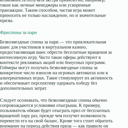
такие как личные менеджеры или ускоренные
транзакции. Таким способом, частая игра может
приносить не только наслаждение, но и значительные
призы.
Фриспины за пари
Безвозмездные спины за пари — это привлекательная
шанс для участников в виртуальном казино,
предоставляющая шанс обрести бесплатные вращения за
интенсивную игру. Часто такие оферы действуют в
контексте рекламных акций или бонусных программ.
Геймеры могут получать безвозмездные спины за
конкретное число взносов на игровых автоматах или в
альтернативных играх. Такое стимулирует их активность
и обеспечивает перспективу одержать победу без
дополнительных затрат.
Следует осознавать, что безвозмездные спины обычно
сопровождаются условиями отыгрыша. К примеру,
пользователь обязан будет отыграть приз от бесплатных
вращений пару раз, прежде чем получит возможность
перевести его на свой баланс. Кроме того стоит обратить
внимание на период действия приза — как правило он