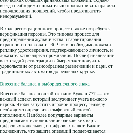
безо всяких больших финансовых вложений. Однако
всегда необходимо внимательно просматривать правила
использования поощрений, чтобы предотвратить
недоразумений.
В ходе регистрационного процесса также потребуется
верификация персоны. Это типовая процесс для
предотвращения жульничества и гарантирования
охранности пользователей. Часто необходимо показать
реплику удостоверения, подтверждающего личность, и
доказательство адреса проживания. После финализации
всех стадий регистрации геймер может получать
удовольствие от разнообразием развлечений и пари, от
традиционных автоматов до реальных крупье.
Внесение баланса и выбор денежного знака
Внесение баланса в онлайн казино Вулкан 777 — это
важный аспект, который заслуживает учета каждого
игрока. Чтобы запустить игровой процесс, геймеру
необходимо определить комфортный способ
пополнения. Наиболее популярные варианты
предполагают использование банковских карт,
цифровых кошельков, и цифровых валют. Важно
подчеркнуть, что защита операций поддерживается