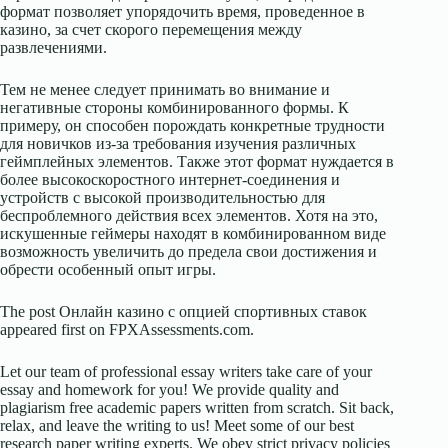
формат позволяет упорядочить время, проведенное в
казино, за счет скорого перемещения между
развлечениями.
Тем не менее следует принимать во внимание и
негативные стороны комбинированного формы. К
примеру, он способен порождать конкретные трудности
для новичков из-за требования изучения различных
геймплейных элементов. Также этот формат нуждается в
более высокоскоростного интернет-соединения и
устройств с высокой производительностью для
беспроблемного действия всех элементов. Хотя на это,
искушенные геймеры находят в комбинированном виде
возможность увеличить до предела свои достижения и
обрести особенный опыт игры.
The post Онлайн казино с опцией спортивных ставок
appeared first on FPXAssessments.com.
Let our team of professional essay writers take care of your
essay and homework for you! We provide quality and
plagiarism free academic papers written from scratch. Sit back,
relax, and leave the writing to us! Meet some of our best
research paper writing experts. We obey strict privacy policies