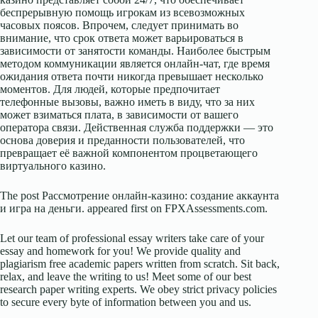
беспрерывную помощь игрокам из всевозможных
часовых поясов. Впрочем, следует принимать во
внимание, что срок ответа может варьироваться в
зависимости от занятости команды. Наиболее быстрым
методом коммуникации является онлайн-чат, где время
ожидания ответа почти никогда превышает несколько
моментов. Для людей, которые предпочитает
телефонные вызовы, важно иметь в виду, что за них
может взиматься плата, в зависимости от вашего
оператора связи. Действенная служба поддержки — это
основа доверия и преданности пользователей, что
превращает её важной компонентом процветающего
виртуального казино.
The post Рассмотрение онлайн-казино: создание аккаунта
и игра на деньги. appeared first on FPXAssessments.com.
Let our team of professional essay writers take care of your
essay and homework for you! We provide quality and
plagiarism free academic papers written from scratch. Sit back,
relax, and leave the writing to us! Meet some of our best
research paper writing experts. We obey strict privacy policies
to secure every byte of information between you and us.