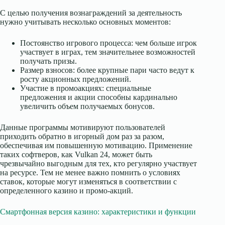
С целью получения вознаграждений за деятельность
нужно учитывать несколько основных моментов:
Постоянство игрового процесса: чем больше игрок
участвует в играх, тем значительнее возможностей
получать призы.
Размер взносов: более крупные пари часто ведут к
росту акционных предложений.
Участие в промоакциях: специальные
предложения и акции способны кардинально
увеличить объем получаемых бонусов.
Данные программы мотивируют пользователей
приходить обратно в игорный дом раз за разом,
обеспечивая им повышенную мотивацию. Применение
таких софтверов, как Vulkan 24, может быть
чрезвычайно выгодным для тех, кто регулярно участвует
на ресурсе. Тем не менее важно помнить о условиях
ставок, которые могут изменяться в соответствии с
определенного казино и промо-акций.
Смартфонная версия казино: характеристики и функции